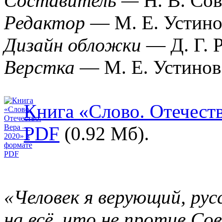
Составитель —
Н. В. Со
Редактор
— М. Е. Устино
Дизайн обложки
— Д. Г. 
Верстка
— М. Е. Устинов
Книга «Слово. Отечест
PDF
(0.92 Мб).
«Человек я верующий, рус
на всё, что не против Со