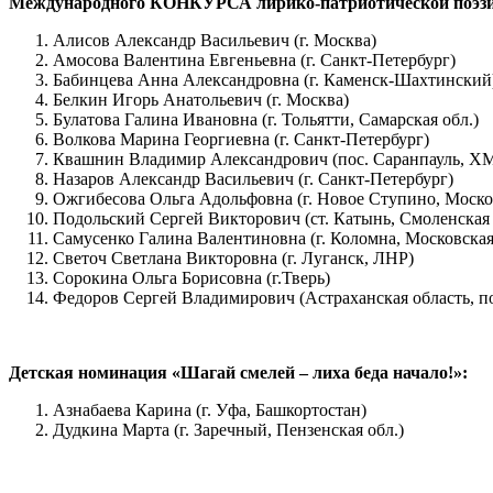
Международного КОНКУРСА лирико-патриотической поэзии 
Алисов Александр Васильевич (г. Москва)
Амосова Валентина Евгеньевна (г. Санкт-Петербург)
Бабинцева Анна Александровна (г. Каменск-Шахтинский
Белкин Игорь Анатольевич (г. Москва)
Булатова Галина Ивановна (г. Тольятти, Самарская обл.)
Волкова Марина Георгиевна (г. Санкт-Петербург)
Квашнин Владимир Александрович (пос. Саранпауль, 
Назаров Александр Васильевич (г. Санкт-Петербург)
Ожгибесова Ольга Адольфовна (г. Новое Ступино, Моско
Подольский Сергей Викторович (ст. Катынь, Смоленская 
Самусенко Галина Валентиновна (г. Коломна, Московская
Светоч Светлана Викторовна (г. Луганск, ЛНР)
Сорокина Ольга Борисовна (г.Тверь)
Федоров Сергей Владимирович (Астраханская область, п
Детская номинация «Шагай смелей – лиха беда начало!»:
Азнабаева Карина (г. Уфа, Башкортостан)
Дудкина Марта (г. Заречный, Пензенская обл.)