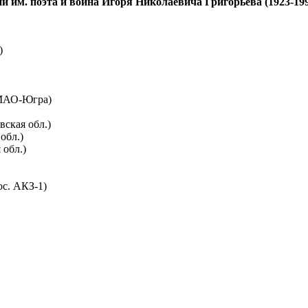
им. поэта и воина Игоря Николаевича Григорьева (1923-1
)
ХМАО-Югра)
вская обл.)
обл.)
 обл.)
ос. АКЗ-1)