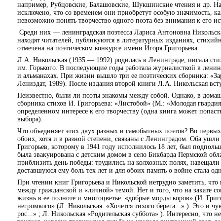
например, Рубцовские, Балашовские, Шукшинские чтения и др. На
исключено, что со временем они приобретут особую значимость, к
невозможно понять творчество одного поэта без внимания к его ис
Среди них — ленинградская поэтесса Лариса Антоновна Никольская
находят читателей, публикуются в литературных изданиях, стихийн
отмечена на поэтическом конкурсе имени Игоря Григорьева.
Л.А. Никольская (1935 — 1992) родилась в Ленинграде, писала ст
им. Горького. В последующие годы работала журналисткой в ленин
и альманахах. При жизни вышло три ее поэтических сборника: «Зарн
Лениздат, 1989). После издания второй книги Л.А. Никольская вс
Неизвестно, были ли поэты знакомы между собой. Однако, в домаш
сборника стихов И. Григорьева: «Листобой» (М.: «Молодая гвардия»
определенном интересе к его творчеству (одна книга может попаст
выбора).
Что объединяет этих двух разных и самобытных поэтов? Во первых
обоих, хотя и в разной степени, связаны с Ленинградом. Оба ушли
Григорьев, которому в 1941 году исполнилось 18 лет, был подполь
была эвакуирована с детским домом в село Бикбарда Пермской обла
приблизить день победы: трудились на колхозных полях, навещали
доставшуюся ему боль тех лет и для обоих память о войне стала од
При чтении книг Григорьева и Никольской нетрудно заметить, что г
между гражданской и «личной» темой. Нет и того, что на закате
жизнь в ее полноте и многоцветье: «добрые морды коров» (И. Григ
негромкого» (Л. Никольская. «Хочется тихого берега...» ). Это и 
рос...» ; Л. Никольская «Родительская суббота» ). Интересно, что