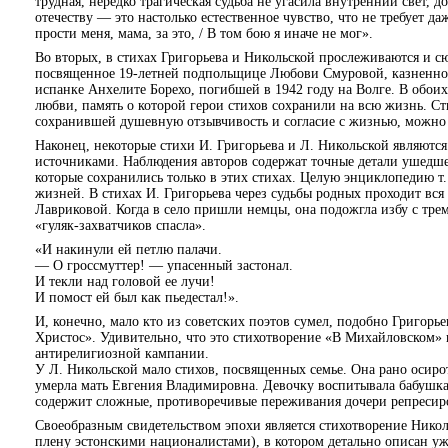
трудная, нередко трагическая судьба не угасила внутренний свет, д
отечеству — это настолько естественное чувство, что не требует д
прости меня, мама, за это, / В том бою я иначе не мог».
Во вторых, в стихах Григорьева и Никольской прослеживаются и 
посвященное 19-летней подпольщице Любови Смуровой, казненной
испанке Анхелите Борехо, погибшей в 1942 году на Волге. В обои
любви, память о которой герои стихов сохранили на всю жизнь. С
сохранившей душевную отзывчивость и согласие с жизнью, можно 
Наконец, некоторые стихи И. Григорьева и Л. Никольской являютс
источниками. Наблюдения авторов содержат точные детали ушедшей
которые сохранились только в этих стихах. Целую энциклопедию т
жизней. В стихах И. Григорьева через судьбы родных проходит вс
Лавриковой. Когда в село пришли немцы, она подожгла избу с тре
«гуляк-захватчиков спасла».
«И накинули ей петлю палачи.
— О гроссмуттер! — упасенный застонал.
И текли над головой ее лучи!
И помост ей был как пьедестал!».
И, конечно, мало кто из советских поэтов сумел, подобно Григорье
Христос». Удивительно, что это стихотворение «В Михайловском»
антирелигиозной кампании.
У Л. Никольской мало стихов, посвященных семье. Она рано осирот
умерла мать Евгения Владимировна. Девочку воспитывала бабушка
содержит сложные, противоречивые переживания дочери репресиро
Своеобразным свидетельством эпохи является стихотворение Никол
плену эстонскими националистами), в котором детально описан у