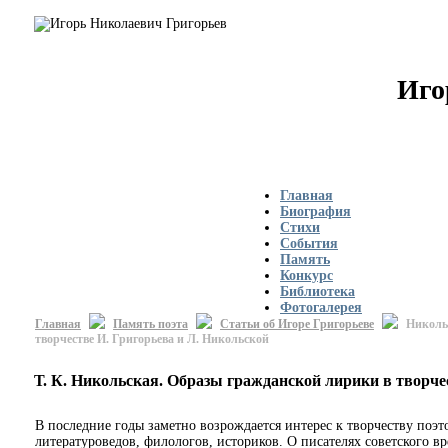
Иго
Главная
Биография
Стихи
События
Память
Конкурс
Библиотека
Фотогалерея
Главная
Память поэта
Статьи об Игоре Григорьеве
Никольс
творчестве И. Григорьева и Л. Никольской
Т. К. Никольская. Образы гражданской лирики в творч
В последние годы заметно возрождается интерес к творчеству поэто
литературоведов, филологов, историков. О писателях советского в