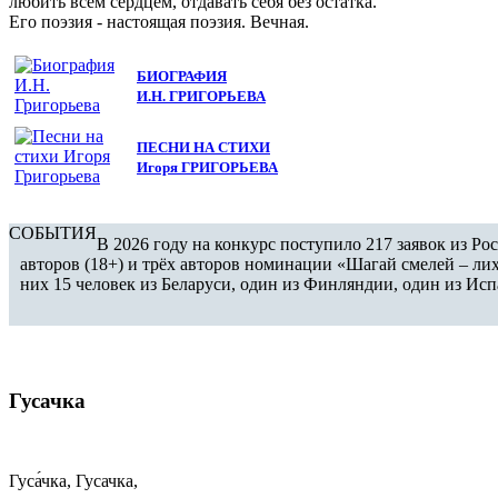
любить всем сердцем, отдавать себя без остатка.
Его поэзия - настоящая поэзия. Вечная.
БИОГРАФИЯ
И.Н. ГРИГОРЬЕВА
ПЕСНИ НА СТИХИ
Игоря ГРИГОРЬЕВА
СОБЫТИЯ
В 2026 году на конкурс поступило 217 заявок из Р
авторов (18+) и трёх авторов номинации «Шагай смелей – лих
них 15 человек из Беларуси, один из Финляндии, один из Ис
Гусачка
Гуса́чка, Гусачка,