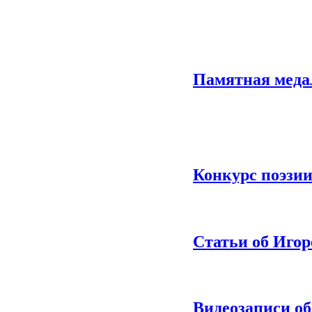
Памятная медал
Конкурс поэзии
Статьи об Игор
Видеозаписи об