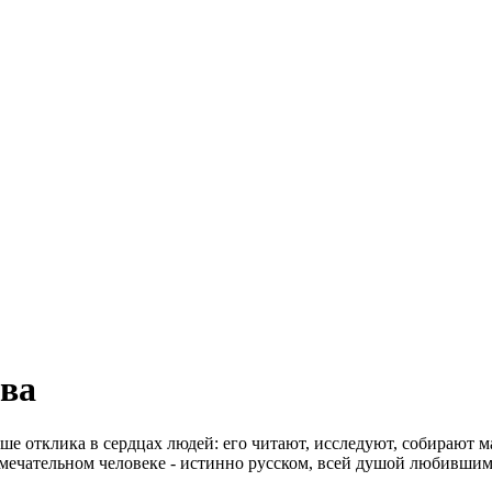
ева
ше отклика в сердцах людей: его читают, исследуют, собирают м
замечательном человеке - истинно русском, всей душой любивши