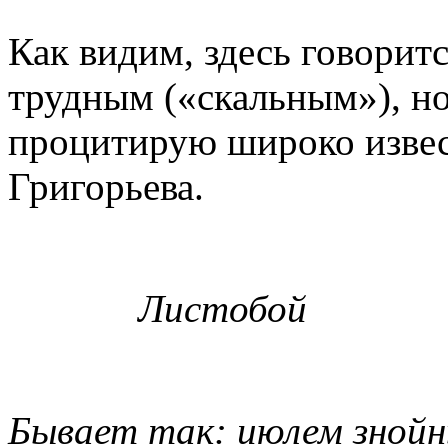
Как видим, здесь говоритс
трудным («скальным»), но
процитирую широко извес
Григорьева.
Листобой
Бывает так: июлем зной