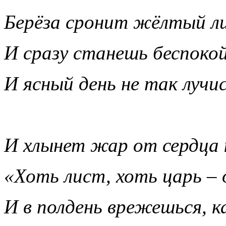
Берёза сронит жёлтый л
И сразу станешь беспоко
И ясный день не так луч
И хлынет жар от сердца к
«Хоть лист, хоть царь – о
И в полдень врежешься, ка