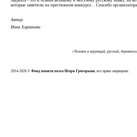
лауреата - это и осанна великому и могучему русскому языку, на 
которые заметили на престижном конкурсе... Спасибо организатор
Автор:
Инна Харланова
«Человек я верующий, русский, деревенск
2014-2026 ©
Фонд памяти поэта Игоря Григорьева
, все права защищены.