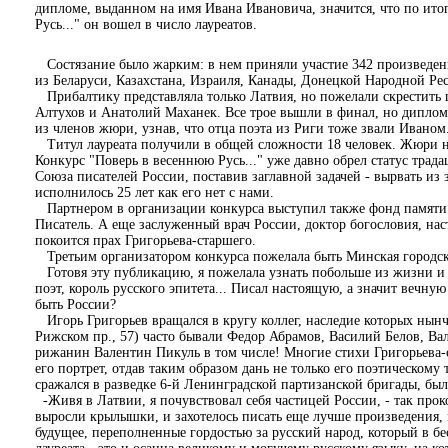
дипломе, выданном на имя Ивана Ивановича, значится, что по ит
Русь..." он вошел в число лауреатов.
Состязание было жарким: в нем приняли участие 342 произведения
из Беларуси, Казахстана, Израиля, Канады, Донецкой Народной Рес
Прибалтику представляла только Латвия, но пожелали скрестить ш
Алтухов и Анатолий Маханек. Все трое вышли в финал, но диплома 
из членов жюри, узнав, что отца поэта из Риги тоже звали Иваном
Титул лауреата получили в общей сложности 18 человек. Жюри наз
Конкурс "Поверь в весеннюю Русь..." уже давно обрел статус трад
Союза писателей России, поставив заглавной задачей - вырвать из 
исполнилось 25 лет как его нет с нами.
Партнером в организации конкурса выступил также фонд памяти у
Писатель. А еще заслуженный врач России, доктор богословия, нас
покоится прах Григорьева-старшего.
Третьим организатором конкурса пожелала быть Минская городск
Готовя эту публикацию, я пожелала узнать побольше из жизни и т
поэт, король русского эпитета... Писал настоящую, а значит вечну
быть России?
Игорь Григорьев вращался в кругу коллег, наследие которых нынче 
Рижском пр., 57) часто бывали Федор Абрамов, Василий Белов, Ва
рижанин Валентин Пикуль в том числе! Многие стихи Григорьева-
его портрет, отдав таким образом дань не только его поэтическому
сражался в разведке 6-й Ленинградской партизанской бригады, бы
-Живя в Латвии, я почувствовал себя частицей России, - так про
выросли крылышки, и захотелось писать еще лучше произведения, 
будущее, переполненные гордостью за русский народ, который в 