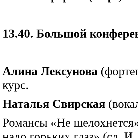
13.40. Большой конфере
Алина Лексунова
(фортеп
курс.
Наталья Свирская
(вока
Романсы «Не шелохнется»
надо горьких глаз» (сл. И