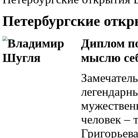
Петербургские отк
Диплом по
мыслю себ
Замечатель
легендарны
мужествен
человек – 
Григорьева