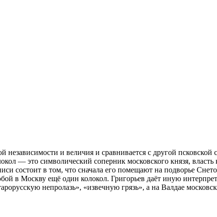
й независимости и величия и сравнивается с другой псковской 
олокол — это символический соперник московского князя, власть
иси состоит в том, что сначала его помещают на подворье Снетог
бой в Москву ещё один колокол. Григорьев даёт иную интерпрет
Старорусскую непролазь», «извечную грязь», а на Валдае москов