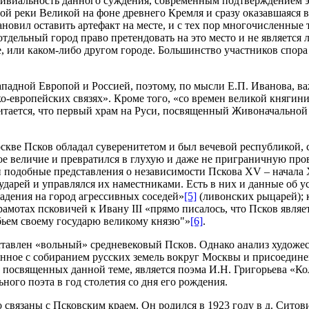
 тривиальность данного суждения, современным подтверждением
еки Великой на фоне древнего Кремля и сразу оказавшаяся в ц
овил оставить артефакт на месте, и с тех пор многочисленные 
 отдельный город право претендовать на это место и не являетс
, или каком-либо другом городе. Большинство участников спора
падной Европой и Россией, поэтому, по мысли Е.П. Иванова, в
-европейских связях». Кроме того, «со времен великой княгини
итается, что первый храм на Руси, посвященный Живоначальной
оскве Псков обладал суверенитетом и был вечевой республикой
е величие и превратился в глухую и даже не приграничную про
и подобные представления о независимости Пскова XV – начала 
осударей и управлялся их наместниками. Есть в них и данные о
адения на город агрессивных соседей»
[5]
(ливонских рыцарей); 
рамотах псковичей к Ивану III «прямо писалось, что Псков явля
 бьем своему государю великому князю"»
[6]
.
тавлен «вольный» средневековый Псков. Однако анализ художест
анное с собиранием русских земель вокруг Москвы и присоедин
 посвященных данной теме, является поэма И.Н. Григорьева «К
ьного поэта в год столетия со дня его рождения.
 связаны с Псковским краем. Он родился в 1923 году в д. Сито