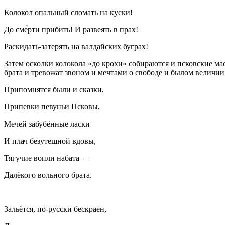
Колокол опальный сломать на куски!
До сме́рти прибить! И развеять в прах!
Раскидать-затерять на валдайских буграх!
Затем осколки колокола «до крохи» собираются и псковские ма
брата и тревожат звоном и мечтами о свободе и былом величи
Припомнятся были и сказки,
Припевки певуньи Псковы,
Мечей забубённые ласки
И плач безутешной вдовы,
Тягучие вопли набата —
Далёкого вольного брата.
Зальётся, по-русски бескраен,