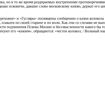
ика, но в то же время раздираемых внутренними противоречиями 
однако псковичи, давшие слово московскому князю, держат его
перехожие» и «Гусляры» посвящены сообщению о казни колокола
 плакати по своей старине и по воли. Как очи со слезами не вып
сти подчинения Пскова Москве и бессмысленности какого бы т
енуют его «князем», обращаются: «честен колокол, / Вольный на