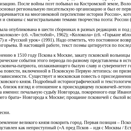
зацию. После войны поэт побывал на Костромской земле, Волог
де основал региональную писательскую организацию и был ее пер
рачивается на многовековой перспективе истории России», кото
и и связаны с магистральными темами творчества поэта: России
 была опубликована в шести сборниках в разных редакциях и по
 колоколе» (сб. «Листобой», 1962); «Колокола» (сб. «Горькие ябл
87) и «Русский урок» (1991). Надо отметить, что постоянное воз
ригорьева. В настоящей работе, текст поэмы цитируется по пос
ению в 1510 году Пскова к Москве, закату псковской вольницы 
орические события этого периода по-разному представлены в ист
сковича-патриота, оплакивающего былую славу и суверенитет г
ора повести, включенной в Псковскую Первую летопись: он приз
 независимости. Существует и московская повесть о присоедине
ковского князя. Подробный историографический и текстологиче
о, близок взгляд и отношение к происходящему псковичей-летопи
а именно: печальную судьбу Новгорода, покоренного еще Иваном
его брата» Новгорода к Москве; прощание псковичей с былой в
есни.
ремление великого князя покорить город. Первая позиция – Пско
дставлен как неприступный («А пред Псков – идя с Москвы / Есть