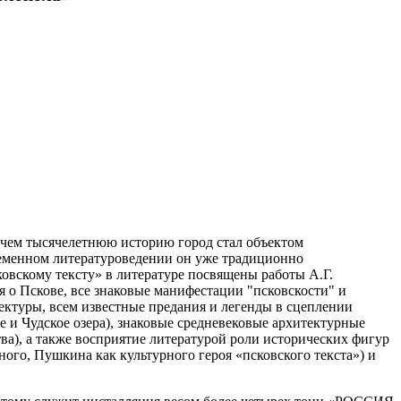
е чем тысячелетнюю историю город стал объектом
временном литературоведении он уже традиционно
ковскому тексту» в литературе посвящены работы А.Г.
я о Пскове, все знаковые манифестации "псковскости" и
ектуры, всем известные предания и легенды в сцеплении
 и Чудское озера), знаковые средневековые архитектурные
а), а также восприятие литературой роли исторических фигур
ого, Пушкина как культурного героя «псковского текста») и