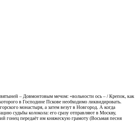
святыней – Довмонтовым мечом: «вольности ось – / Крепок, как
 которого в Господине Пскове необходимо ликвидировать.
орского монастыря, а затем везут в Новгород. А когда
ацию судьбы колокола: его сразу отправляют в Москву,
ский гонец передаёт им княжескую грамоту (Восьмая песня