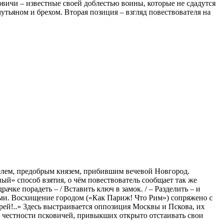
овичи – известные своей доблестью воины, которые не сдадутся
смутьяном и брехом. Вторая позиция – взгляд повествователя на
телем, предобрым князем, прибившим вечевой Новгород.
й» способ взятия, о чём повествователь сообщает так же
ачке порадеть – / Вставить ключ в замок. / – Разделить – и
ними. Восхищение городом («Как Париж! Что Рим») сопряжено с
ларей!..» Здесь выстраивается оппозиция Москвы и Пскова, их
и честности псковичей, привыкших открыто отстаивать свои