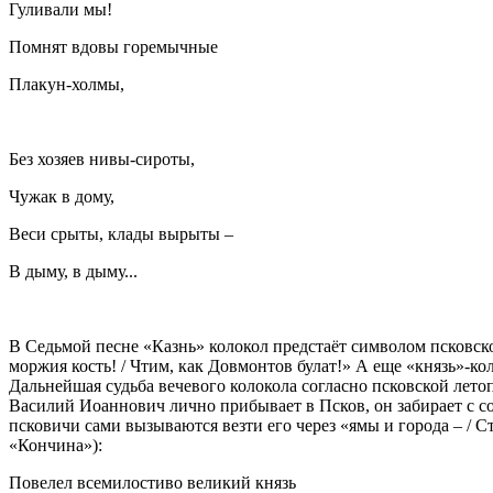
Гуливали мы!
Помнят вдовы горемычные
Плакун-холмы,
Без хозяев нивы-сироты,
Чужак в дому,
Веси срыты, клады вырыты –
В дыму, в дыму...
В Седьмой песне «Казнь» колокол предстаёт символом псковско
моржия кость! / Чтим, как Довмонтов булат!» А еще «князь»-к
Дальнейшая судьба вечевого колокола согласно псковской летоп
Василий Иоаннович лично прибывает в Псков, он забирает с со
псковичи сами вызываются везти его через «ямы и города – / 
«Кончина»):
Повелел всемилостиво великий князь