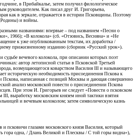
одчине, в Прибайкалье, затем получил филологическое
вым руководителем. Как писал друг И. Григорьева,
рая как в зеркале, отражается в истории Псковщины. Поэтому
 (Родины) и войны.
д разными названиями: впервые – под названием «Песни о
оки», 1966); «В колокола» (сб. «Отзовись, Весняна» и «Не
вращение к уже опубликованным текстам, их доработка /
леднему прижизненному изданию (сборник «Русский урок»).
и судьбе вечевого колокола, при описании которых поэт
очниках: автор летописной статьи в Псковской Третьей
орода, возмущающегося коварством Василия III и называющего
нает историческую необходимость присоединения Пскова к
нии Пскова, написанная с позиций Москвы и дающая совершенно
ский анализ московской повести о присоединении Пскова
сцев. При этом И. Григорьев не следует «Повести о псковском
 III, выработку московским князем иной тактики взятия
ольницей и вечевым колоколом; затем символическую казнь
в и псковичи глазами московского князя Василия, который
 гора одна, / Длань Великой и Плесквы / С той горы видна»),