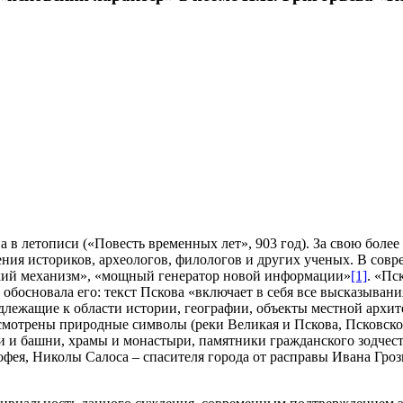
а в летописи («Повесть временных лет», 903 год). За свою боле
ения историков, археологов, филологов и других ученых. В со
ский механизм», «мощный генератор новой информации»
[1]
. «Пс
обосновала его: текст Пскова «включает в себя все высказывани
длежащие к области истории, географии, объекты местной архит
смотрены природные символы (реки Великая и Пскова, Псковское
 и башни, храмы и монастыри, памятники гражданского зодчеств
ея, Николы Салоса – спасителя города от расправы Ивана Грозн