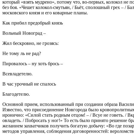
который «взять мудрено», потому что, во-первых, колокол не п
без боя. «Чешет колокол-смутьян, / Бьёт, сполошный грех – / Б
московского князя и его коварные планы.
Как прибил предобрый князь
Вольный Новоград –
Жил бескровно, не грозясь:
Не тому ль не рад?
Пировалось – ну хоть брось –
Всевладетелю.
В час урочный не спалось
Благодетелю.
Основной прием, использованный при создании образа Василия
Известно, что присоединение Новгорода было кровопролитным 
иронично: «Силой стать родным отцом! – / Всуе не говеть. / Вкр
овладеть. / Побросать у ног!» То есть было принято решение
желанием захватчиков получить богатую добычу: «Во где поза
методов управления, соблюдения договоренностей: вероломств