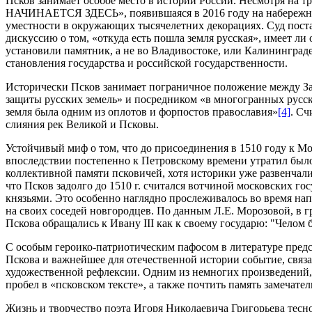
Псков занимает особое место в истории России. Несмотря на
НАЧИНАЕТСЯ ЗДЕСЬ», появившаяся в 2016 году на набережной р
уместности в окружающих тысячелетних декорациях. Суд постан
дискуссию о том, «откуда есть пошла земля русская», имеет ли
установили памятник, а не во Владивостоке, или Калининграде
становления государства и российской государственности.
Исторически Псков занимает пограничное положение между За
защиты русских земель» и посредником «в многогранных русско
земля была одним из оплотов и форпостов православия»
[4]
. Сч
слияния рек Великой и Псковы.
Устойчивый миф о том, что до присоединения в 1510 году к М
впоследствии постепенно к Петровскому времени утратил было
коллективной памяти псковичей, хотя историки уже развенчал
что Псков задолго до 1510 г. считался вотчиной московских г
князьями. Это особенно наглядно прослеживалось во время нап
на своих соседей новгородцев. По данным Л.Е. Морозовой, в г
Пскова обращались к Ивану III как к своему государю: "Челом
С особым героико-патриотическим пафосом в литературе предс
Пскова и важнейшее для отечественной истории событие, связ
художественной рефлексии. Одним из немногих произведений,
пробел в «псковском тексте», а также почтить память замечател
Жизнь и творчество поэта Игоря Николаевича Григорьева тесно