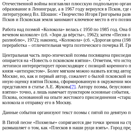
Отечественной войны возглавлял плюсскую подпольную органи
образование в Ленинграде, а в 1967 году вернулся в Псков, г
литературовед Вл. Шошин: «Творчество Игоря Григорьева разво
Псков и Псковская земля занимают ключевое место в его поэзи
Работа над поэмой «Колокола» велась с 1950 по 1985 год. Она
вечевом колоколе» (сб. «Зори да вёрсты», 1962); затем «Песня о
разлюблю», 1972); наконец, «Колокола» (сб. «Дорогая цена (19
переработка – отличительная черта поэтического почерка И. Г
Центральная часть лиро-эпической поэмы посвящена присоедин
опирается на «Повесть о псковском взятии». Отметим, что ист
летописи интерпретирует происходящее с позиций коренного п
князя «антихристом». Более мягким можно назвать взгляд авт
Москве, но, как и первый автор, сожалеет о былой псковской
иную оценку взятия Пскова, сформированную в окружении мос
представлен в статье А.Е. Жукова
[7]
. Автору поэмы, безусловн
взятии» точно, а лишь намечает пунктиром основные события, 
Пскова, основанной на опыте жестокого присоединения «старш
колокола и отправку его в Москву.
Данные события организуют текст поэмы с пятой по девятую п
В Пятой песне «Похмелье» сопрягаются две точки зрения на ст
размышляет о том, как «Плесков в наши руци взять». Город пре