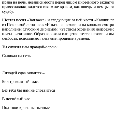
права на вече, независимости перед лицом иноземного захватч
православная, видится таким же врагом, как шведы и немцы, 
судьбу.
Шестая песня «Заплачка» и следующие за ней части «Калики 
из Псковской летописи: «И начаша псковичи на колокол смотря,
наполнены глубоким лиризмом, чувством осознания неизбежно
плач-причитание. Образ колокола олицетворяется: псковичи им
слабость, вспоминают славные прошлые времена:
Ты служил нам правдой-верою:
Скликал на сечь.
Лиходей едва заявится –
Бил тревожный глас.
Без тебя бы нам не справиться
В погиблый час.
Под твои кричанья зычные