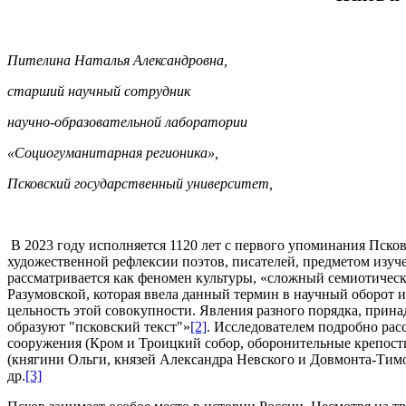
Пителина Наталья Александровна,
старший научный сотрудник
научно-образовательной лаборатории
«Социогуманитарная регионика»,
Псковский государственный университет,
В 2023 году исполняется 1120 лет с первого упоминания Псков
художественной рефлексии поэтов, писателей, предметом изуч
рассматривается как феномен культуры, «сложный семиотиче
Разумовской, которая ввела данный термин в научный оборот и 
цельность этой совокупности. Явления разного порядка, прина
образуют "псковский текст"»
[2]
. Исследователем подробно рас
сооружения (Кром и Троицкий собор, оборонительные крепости
(княгини Ольги, князей Александра Невского и Довмонта-Тимоф
др.
[3]