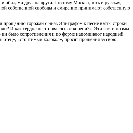
и обидами друг на друга. Поэтому Москва, хоть и русская,
 ценой собственной свободы и смиренно принимают собственную
 и прощанию горожан с ним. Эпиграфом к песне взяты строки
али? И как сердце не оторвалось от корени?». Эти части поэмы
о ни было сопротивления и по форме напоминают народный
ш отец», «сточтимый колокол», просят прощения за свою