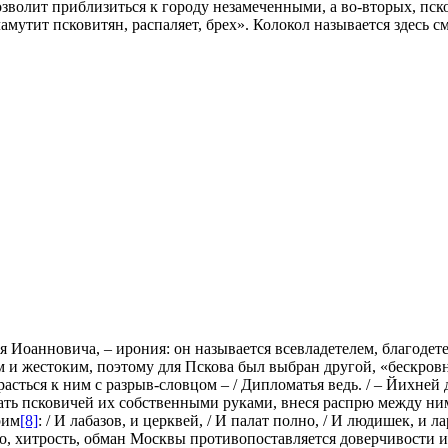
озволит приблизиться к городу незамеченными, а во-вторых, пск
аламутит псковитян, распаляет, брех». Колокол называется здесь 
 Иоанновича, – ирония: он называется всевладетелем, благоде
и жестоким, поэтому для Пскова был выбран другой, «бескровны
асться к ним с разрыв-словцом – / Дипломатья ведь. / – Йихней др
 брать псковичей их собственными руками, внеся распрю между 
рим
[8]
: / И лабазов, и церквей, / И палат полно, / И людишек, и 
о, хитрость, обман Москвы противопоставляется доверчивости 