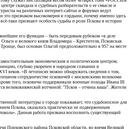
 этому служит инсталляция весом более четырех тонн «РОССИЯ
ентре скандала и судебных разбирательств о ее смысле и
туристы на различных интернет-сайтах и форумах ведут
я ли это признаком высокомерия и гордыни, почему именно здесь
 всё-таки признают особость судьбы и роли Пскова в истории
ажнейшие его функции – быть передовым рубежом «в деле
 Ольги и великого князя Владимира – Крестителя, Псковская
 Троице, был основан Ольгой предположительно в 957 на месте
, самостоятельным экономическим и политическим центром,
винцию, глубоко укоренен в народном сознании и
XVI веков. «В летописях можно обнаружить сведения о том,
б успешном сотрудничестве псковичей с московскими великими
кроме того, псковичи поддерживали военные походы Ивана III
ется великокняжеской вотчиной: "Псков – отчина ваша". Жители
венной литературы о городе показывает, что судьбоносное для
ением Пскова, оказалось практически не подверженным
олокола». Данная работа призвана восполнить существующий
вичи Порховского района Псковской области, во время Великой