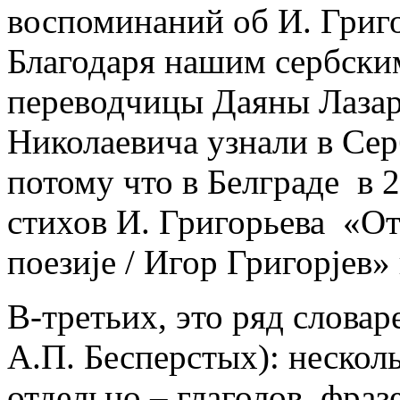
воспоминаний об И. Григо
Благодаря нашим сербским
переводчицы Даяны Лазар
Николаевича узнали в Сер
потому что в Белграде в 
стихов И. Григорьева «От
поезије / Игор Григорјев»
В-третьих, это ряд словар
А.П. Бесперстых): несколь
отдельно – глаголов, фраз