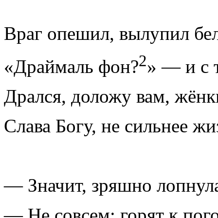
Враг опешил, вылупил бе
2
«Драймаль фон?
» — и с 
Дрался, доложу вам, жёнк
Слава Богу, не сильнее жи
— Значит, зряшно лопнула
— Не совсем: горят к пого