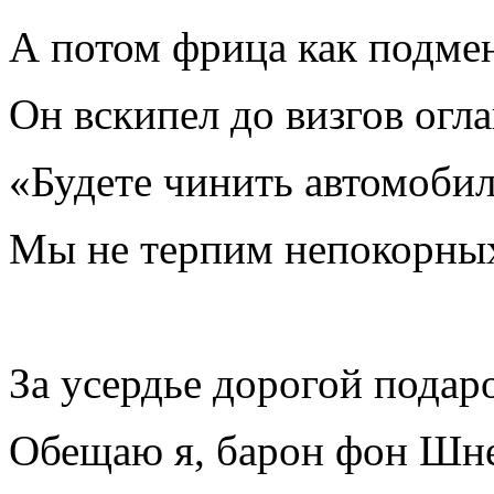
А потом фрица как подм
Он вскипел до визгов огл
«Будете чинить автомобил
Мы не терпим непокорны
За усердье дорогой подар
Обещаю я, барон фон Шне