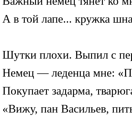
Важный немец тянет ко мн
А в той лапе... кружка шн
Шутки плохи. Выпил с пе
Немец — леденца мне: «П
Покупает задарма, тварюг
«Вижу, пан Васильев, пит