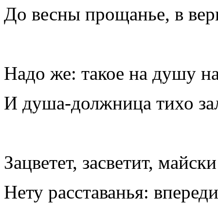
До весны прощанье, в вер
Надо же: такое на душу н
И душа-должница тихо за
Зацветет, засветит, майски
Нету расставанья: вперед