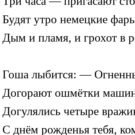
Три часа — пригасают ст
Будят утро немецкие фары
Дым и пламя, и грохот в р
Гоша лыбится: — Огненн
Догорают ошмётки маши
Догулялись четыре вражи
С днём рожденья тебя, ко