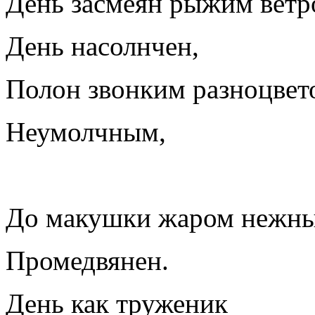
День засмеян рыжим ветр
День насолнчен,
Полон звонким разноцвет
Неумолчным,
До макушки жаром нежн
Промедвянен.
День как труженик