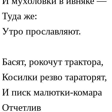
И мухоловки в ивняке —
Туда же:
Утро прославляют.
Басят, рокочут трактора,
Косилки резво тараторят,
И писк малютки-комара
Отчетлив