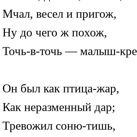
Мчал, весел и пригож,
Ну до чего ж похож,
Точь-в-точь — малыш-кр
Он был как птица-жар,
Как неразменный дар;
Тревожил соню-тишь,