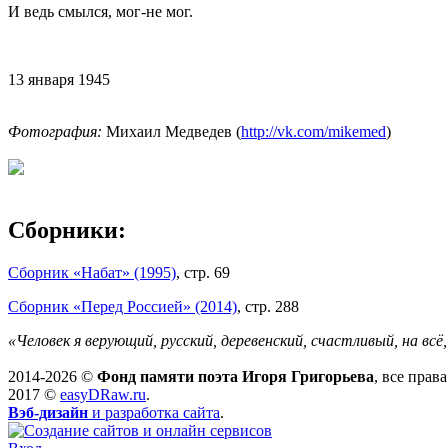
И ведь смылся, мог-не мог.
13 января 1945
Фотография:
Михаил Медведев (
http://vk.com/mikemed
)
Сборники:
Сборник «Набат» (1995)
, стр. 69
Сборник «Перед Россией» (2014)
, стр. 288
«Человек я верующий, русский, деревенский, счастливый, на вс
2014-2026 ©
Фонд памяти поэта Игоря Григорьева
, все прав
2017 ©
easyDRaw.ru
.
Вэб-дизайн
и разработка сайта
.