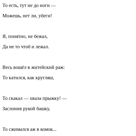
То есть, тут не до ноги —
Можешь, нет ли, убеги!
Я, понятно, не бежал,
Да не то чтоб и лежал.
Весь вошёл в житейский раж:
То катился, как кругляш,
То скакал — хвала прыжку! —
Заслонив рукой башку,
То сжимался аж в комок...