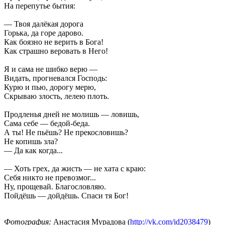
На перепутье бытия:
— Твоя далёкая дорога
Горька, да горе дарово.
Как боязно не верить в Бога!
Как страшно веровать в Него!
Я и сама не шибко верю —
Видать, прогневался Господь:
Курю и пью, дорогу мерю,
Скрываю злость, лелею плоть.
Продленья дней не молишь — ловишь,
Сама себе — бедой-беда.
А ты! Не пьёшь? Не прекословишь?
Не копишь зла?
— Да как когда...
— Хоть грех, да жисть — не хата с краю:
Себя никто не превозмог...
Ну, прощевай. Благословляю.
Пойдёшь — дойдёшь. Спаси тя Бог!
Фотография:
Анастасия Мурадова (
http://vk.com/id2038479
)