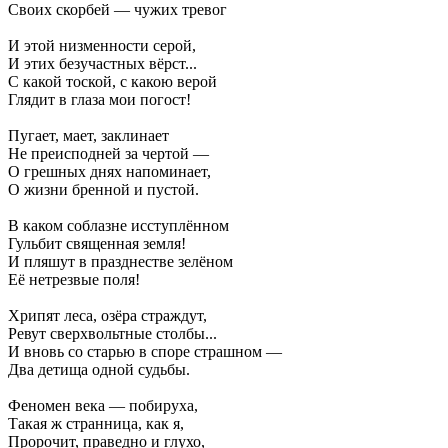
Своих скорбей — чужих тревог
И этой низменности серой,
И этих безучастных вёрст...
С какой тоской, с какою верой
Глядит в глаза мои погост!
Пугает, мает, заклинает
Не преисподней за чертой —
О грешных днях напоминает,
О жизни бренной и пустой.
В каком соблазне исступлённом
Гульбит священная земля!
И пляшут в празднестве зелёном
Её нетрезвые поля!
Хрипят леса, озёра страждут,
Ревут сверхвольтные столбы...
И вновь со старью в споре страшном —
Два детища одной судьбы.
Феномен века — побируха,
Такая ж странница, как я,
Пророчит, праведно и глухо,