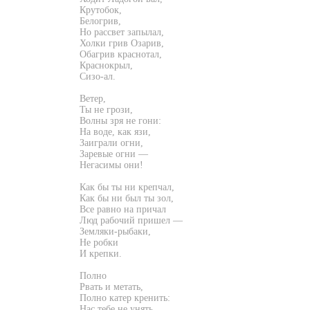
Крутобок,
Белогрив,
Но рассвет запылал,
Холки грив Озарив,
Обагрив краснотал,
Краснокрыл,
Сизо-ал.
Ветер,
Ты не грози,
Волны зря не гони:
На воде, как язи,
Заиграли огни,
Заревые огни —
Негасимы они!
Как бы ты ни крепчал,
Как бы ни был ты зол,
Все равно на причал
Люд рабочий пришел —
Земляки-рыбаки,
Не робки
И крепки.
Полно
Рвать и метать,
Полно катер кренить:
Нас тебе не унять,