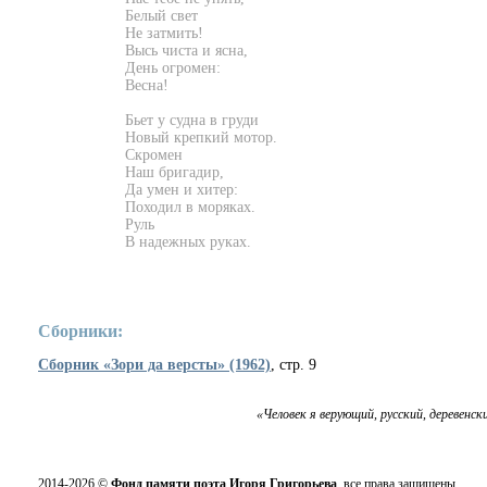
Белый свет
Не затмить!
Высь чиста и ясна,
День огромен:
Весна!
Бьет у судна в груди
Новый крепкий мотор.
Скромен
Наш бригадир,
Да умен и хитер:
Походил в моряках.
Руль
В надежных руках.
Сборники:
Сборник «Зори да версты» (1962)
, стр. 9
«Человек я верующий, русский, деревенск
2014-2026 ©
Фонд памяти поэта Игоря Григорьева
, все права защищены.