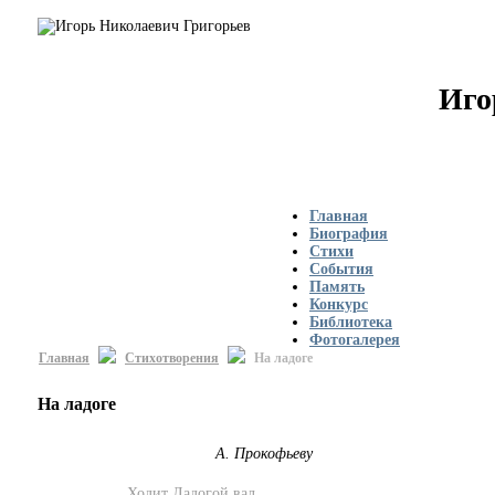
Иго
Главная
Биография
Стихи
События
Память
Конкурс
Библиотека
Фотогалерея
Главная
Стихотворения
На ладоге
На ладоге
А. Прокофьеву
Ходит Ладогой вал,