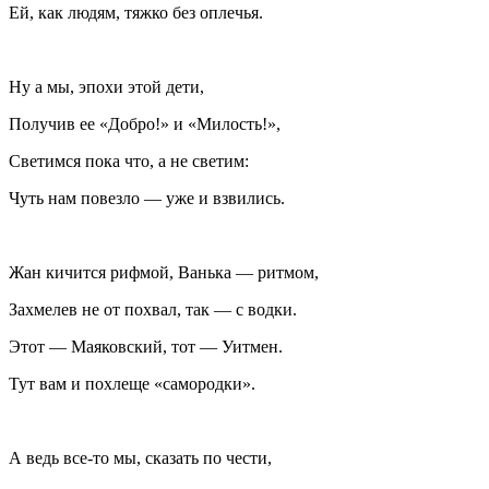
Ей, как людям, тяжко без оплечья.
Ну а мы, эпохи этой дети,
Получив ее «Добро!» и «Милость!»,
Светимся пока что, а не светим:
Чуть нам повезло — уже и взвились.
Жан кичится рифмой, Ванька — ритмом,
Захмелев не от похвал, так — с водки.
Этот — Маяковский, тот — Уитмен.
Тут вам и похлеще «самородки».
А ведь все-то мы, сказать по чести,