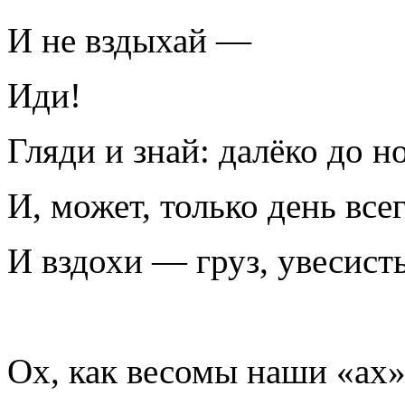
И не вздыхай —
Иди!
Гляди и знай: далёко до н
И, может, только день всег
И вздохи — груз, увесист
Ох, как весомы наши «ах»