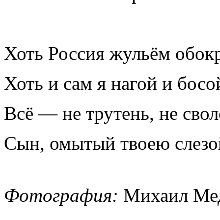
Хоть Россия жульём обокр
Хоть и сам я нагой и босо
Всё — не трутень, не сво
Сын, омытый твоею слезо
Фотография:
Михаил Мед