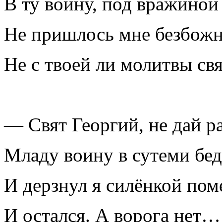
В ту войну, под вражиной
Не пришлось мне безбожн
Не с твоей ли молитвы св
— Свят Георгий, не дай р
Младу воину в сутеми бед
И дерзнул я силёнкой пом
И остался. А ворога нет…