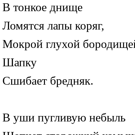
В тонкое днище
Ломятся лапы коряг,
Мокрой глухой бородище
Шапку
Сшибает бредняк.
В уши пугливую небыль