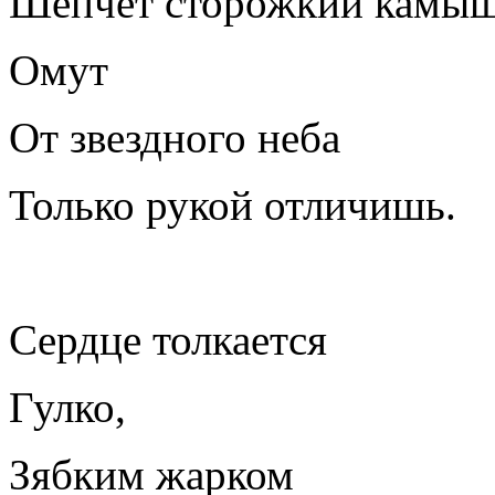
Шепчет сторожкий камыш
Омут
От звездного неба
Только рукой отличишь.
Сердце толкается
Гулко,
Зябким жарком