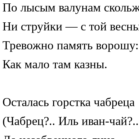
По лысым валунам скольж
Ни струйки — с той весны
Тревожно память ворошу:
Как мало там казны.
Осталась горстка чабреца
(Чабрец?.. Иль иван-чай?..