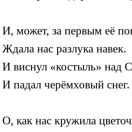
И, может, за первым её п
Ждала нас разлука навек.
И виснул «костыль» над 
И падал черёмховый снег.
О, как нас кружила цветоч