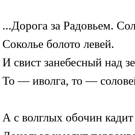
...Дорога за Радовьем. Со
Соколье болото левей.
И свист занебесный над з
То — иволга, то — солове
А с волглых обочин кадит