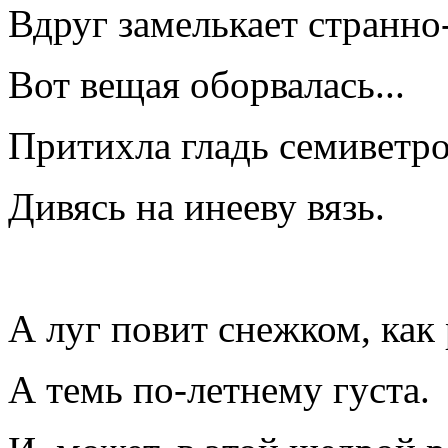
Вдруг замелькает странно
Вот вещая оборвалась...
Притихла гладь семиветро
Дивясь на инееву вязь.
А луг повит снежком, как
А темь по-летнему густа.