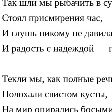
Так шли мы рыбачить в су
Стоял присмирения час,
И глушь никому не давила
И радость с надеждой — п
Текли мы, как полные реч
Полохали свистом кусты,
На мир опирались босыми