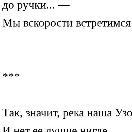
до ручки... —
Мы вскорости встретимся 
***
Так, значит, река наша Узо
И нет ее лучше нигде,