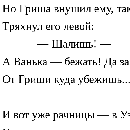
Но Гриша внушил ему, так
Тряхнул его левой:
— Шалишь! —
А Ванька — бежать! Да за
От Гриши куда убежишь..
И вот уже рачницы — в Уз