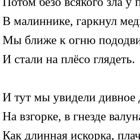
Потом безо всякого зла у 
В малиннике, гаркнул мед
Мы ближе к огню пододв
И стали на плёсо глядеть.
И тут мы увидели дивное 
На взгорке, в гнезде валун
Как длинная искорка, плач