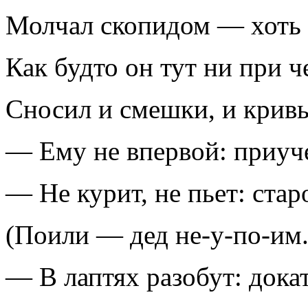
Молчал скопидом — хоть 
Как будто он тут ни при ч
Сносил и смешки, и крив
— Ему не впервой: приуч
— Не курит, не пьет: ста
(Поили — дед не-у-по-им.
— В лаптях разобут: дока