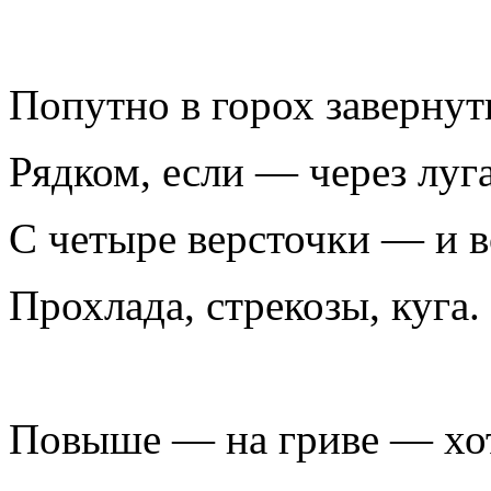
Попутно в горох завернут
Рядком, если — через луга
С четыре версточки — и во
Прохлада, стрекозы, куга.
Повыше — на гриве — хот