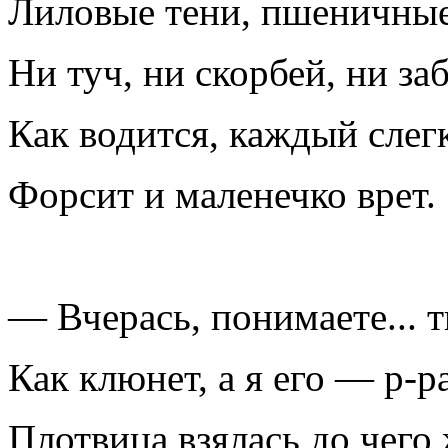
Лиловые тени, пшеничны
Ни туч, ни скорбей, ни заб
Как водится, каждый слег
Форсит и маленечко врет.
— Вчерась, понимаете... 
Как клюнет, а я его — р-р
Плотвица взялась до чего