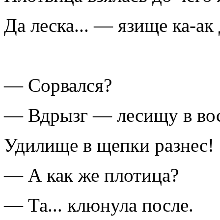
Да леска... — язище ка-ак 
— Сорвался?
— Вдрызг — лесищу в вос
Удилище в щепки разнес!
— А как же плотица?
— Та... клюнула после.