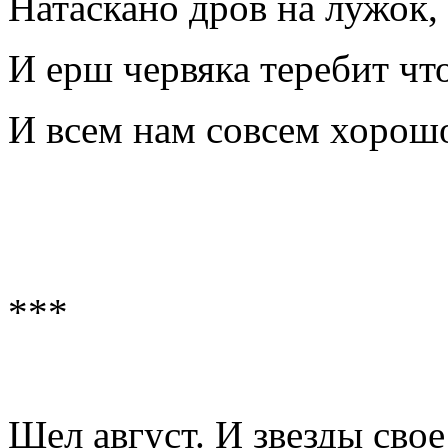
Натаскано дров на лужок,
И ерш червяка теребит что
И всем нам совсем хорош
***
Шел август. И звезды свое