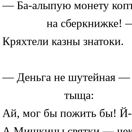
— Ба-алыпую монету коп
на сберкнижке! 
Кряхтели казны знатоки.
— Деньга не шутейная —
тыща:
Ай, мог бы пожить бы! Й-
А Мишкины святки — чеку