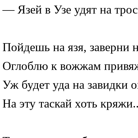
— Язей в Узе удят на трос
Пойдешь на язя, заверни
Оглоблю к вожжам привя
Уж будет уда на завидки
На эту таскай хоть кряжи..