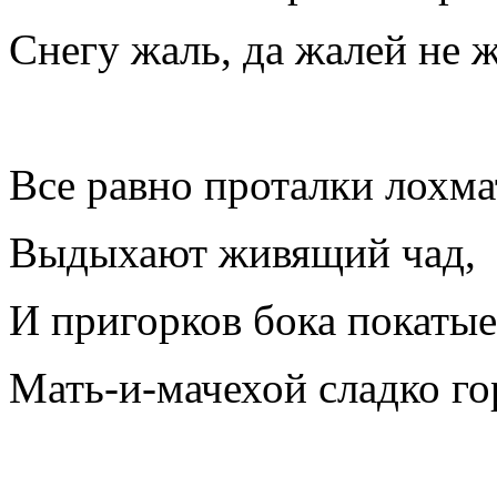
Снегу жаль, да жалей не ж
Все равно проталки лохм
Выдыхают живящий чад,
И пригорков бока покатые
Мать-и-мачехой сладко го