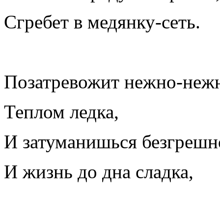
Сгребет в медянку-сеть.
Позатревожит нежно-неж
Теплом ледка,
И затуманишься безгрешн
И жизнь до дна сладка,