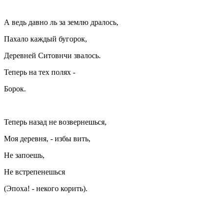
А ведь давно ль за землю дралось,
Пахало каждый бугорок,
Деревней Ситовнчи звалось.
Теперь на тех полях -
Борок.
Теперь назад не возвернешься,
Моя деревня, - избы вить,
Не запоешь,
Не встрепенешься
(Эпоха! - некого корить).