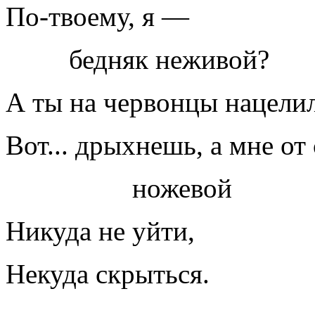
По-твоему, я —
бедняк неживой?
А ты на червонцы нацели
Вот... дрыхнешь, а мне от
ножевой
Никуда не уйти,
Некуда скрыться.