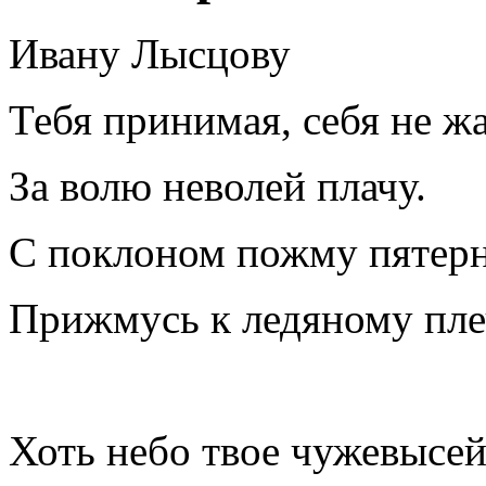
Ивану Лысцову
Тебя принимая, себя не ж
За волю неволей плачу.
С поклоном пожму пятерн
Прижмусь к ледяному пле
Хоть небо твое чужевысе