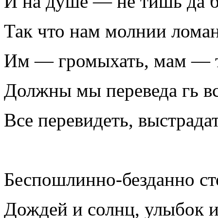
И на душе — не тишь да б
Так что нам молнии ломан
Им — громыхать, мам — то
Должны мы переведа гь вс
Все перевидеть, выстрадат
Беспошлинно-безданно ст
Дождей и солнц, улыбок и