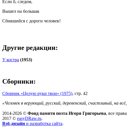
Если б, следом,
Вышел на большак
Сбившийся с дороги человек!
Другие редакции:
У костра
(1953)
Сборники:
Сборник «Целую руки твои» (1975)
, стр. 42
«Человек я верующий, русский, деревенский, счастливый, на вс
2014-2026 ©
Фонд памяти поэта Игоря Григорьева
, все прав
2017 ©
easyDRaw.ru
.
Вэб-дизайн
и разработка сайта
.