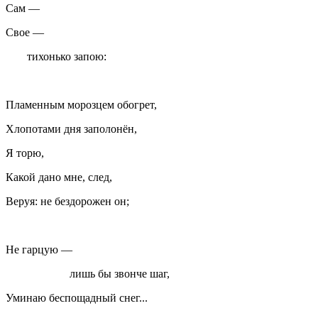
Сам —
Свое —
тихонько запою:
Пламенным морозцем обогрет,
Хлопотами дня заполонён,
Я торю,
Какой дано мне, след,
Веруя: не бездорожен он;
Не гарцую —
лишь бы звонче шаг,
Уминаю беспощадный снег...