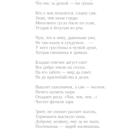
Что им, за душой — ни гроша.
Кто о чем печалится, слышу сам,
Знаю, чем иные горды.
Многовато сусла текло по усам,
Угодив к безусым во рты.
Чую, что к чему, давненько уже,
Не таю казну в сундучках... —
У него грустинка в чуткой душе,
Хитрая смешинка в зрачках.
Кладью отягчен август-свет:
Все добро земли на столах.
На его заботе — мир да совет,
Не до краснобайства в делах.
Вышлет сквознячок, а сам — молчок:
Нечего шуметь зазря.
Опадают росы: «Чок, чок, чок...»
Чистит фитили заря.
Зреет, не спешит рассвет шагать,
Тормошить высокую тишь.
Доброму хозяину, ему ль не знать:
Поспешишь — людей насмешишь.