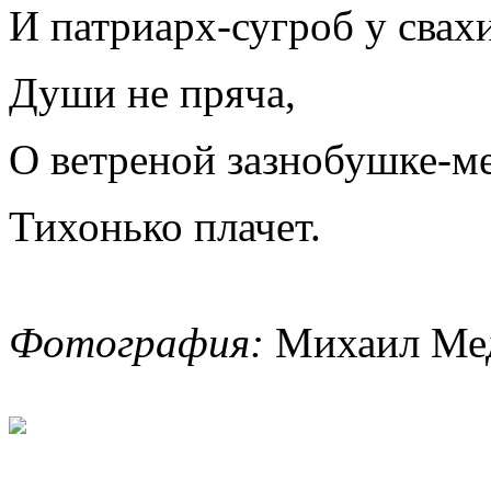
И патриарх-сугроб у свахи
Души не пряча,
О ветреной зазнобушке-м
Тихонько плачет.
Фотография:
Михаил Мед