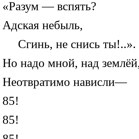
«Разум — вспять?
Адская небыль,
Сгинь, не снись ты!..».
Но надо мной, над землёй
Неотвратимо нависли—
85!
85!
85!