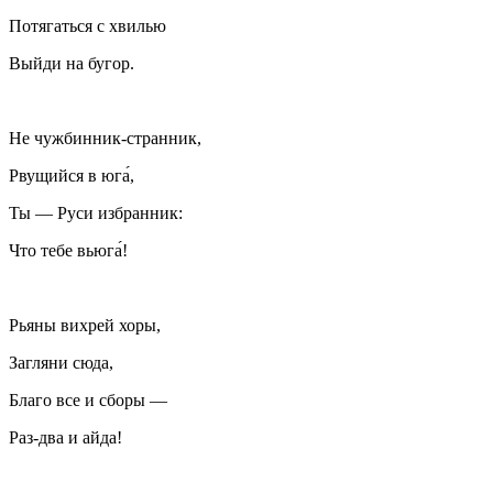
Потягаться с хвилью
Выйди на бугор.
Не чужбинник-странник,
Рвущийся в юга́,
Ты — Руси избранник:
Что тебе вьюга́!
Рьяны вихрей хоры,
Загляни сюда,
Благо все и сборы —
Раз-два и айда!