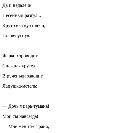
Да и недалече
Песенный разгул...
Круто выгнул плечи,
Голову угнул.
Жарко хороводит
Снежная крутель,
В рученьки заводит
Лапушка-метель:
— Дочь я царь-тумана!
Мой ты навсегда!..
— Мне жениться рано,