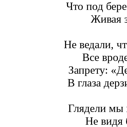
Что под бер
Живая з
Не ведали, ч
Все вроде
Запрету: «Д
В глаза дерз
Глядели мы 
Не видя 