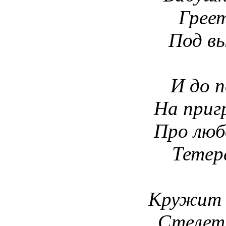
Грее
Под вы
И до п
На приг
Про люб
Тетер
Кружит 
Стелет 