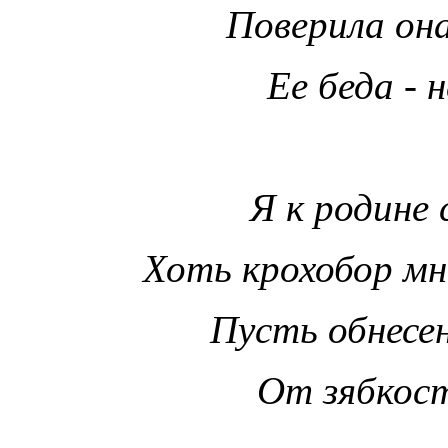
Поверила она
Ее беда - 
Я к родине 
Хоть крохобор мн
Пусть обнесен
От зябкост