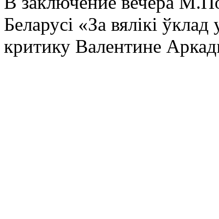
В заключение вечера М.П
Беларусі «За вялікі ўклад 
критику Валентине Аркад