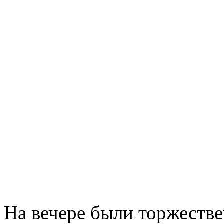
На вечере были торжеств