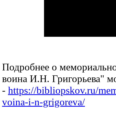
Подробнее о мемориально
воина И.Н. Григорьева" м
-
https://bibliopskov.ru/me
voina-i-n-grigoreva/