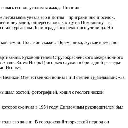
ачалась его «неутолимая жажда Поэзии».
е летом мама увезла его в Котлы – приграничныйпоселок.
лей и неурядиц, онпереселился к отцу на Псковщину – в
мая стал курсантом Ленинградского пехотного училища. Но
й земли. После он скажет: «Бремя-лихо, жуткое время, до
артизанам. Руководителем Стругокраснен­ского межрайонного
 жизнь. Затем Игорь Григорьев служил в бригадной разведке
ан Игорь».
 Великой Отечественной войны I и II степени
и
медалями: «За
мышлял охотой, фотографией, ходил с геологи­ческой
та, которое окончил в 1954 году. Дипломным руководителем был
е годы его жизни. В городокский творческий период он