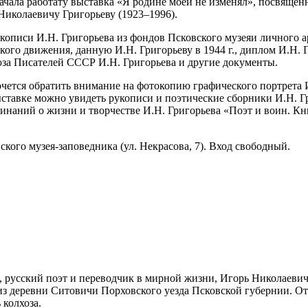
 начала работату выставка «Я родине моей не изменял», посвяще
Николаевичу Григорьеву (1923–1996).
описи И.Н. Григорьева из фондов Псковского музеяи личного ар
кого движения, данную И.Н. Григорьеву в 1944 г., диплом И.Н.
юза Писателей СССР И.Н. Григорьева и другие документы.
очется обратить внимание на фотокопию графического портрета 
ставке можно увидеть рукописи и поэтические сборники И.Н. Гр
оминаний о жизни и творчестве И.Н. Григорьева «Поэт и воин. 
ского музея-заповедника (ул. Некрасова, 7). Вход свободный.
русский поэт и переводчик в мирной жизни, Игорь Николаевич 
з деревни Ситовичи Порховского уезда Псковской губернии. Оте
 колхоза.