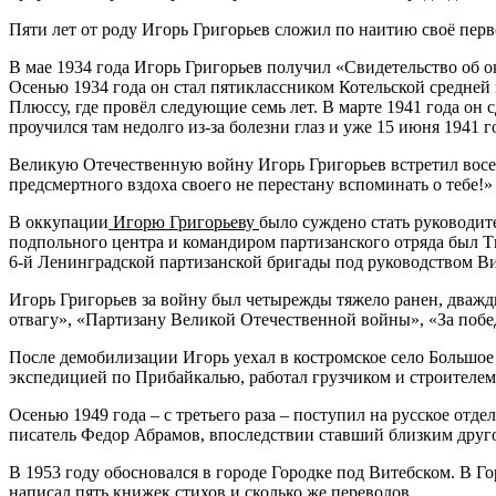
Пяти лет от роду Игорь Григорьев сложил по наитию своё перв
В мае 1934 года Игорь Григорьев получил «Свидетельство об 
Осенью 1934 года он стал пятиклассником Котельской средней ш
Плюссу, где провёл следующие семь лет. В марте 1941 года он 
проучился там недолго из-за болезни глаз и уже 15 июня 1941 г
Великую Отечественную войну Игорь Григорьев встретил восе
предсмертного вздоха своего не перестану вспоминать о тебе!»
В оккупации
Игорю Григорьеву
было суждено стать руководи
подпольного центра и ко­мандиром партизанского отряда был 
6-й Ленинградской партизанской бригады под руководством В
Игорь Григорьев за войну был четырежды тяжело ранен, дважд
отвагу», «Партизану Великой Отечественной войны», «За побе
После демобилизации Игорь уехал в костромское село Большое 
экспедицией по Прибайкалью, работал грузчи­ком и строителем
Осенью 1949 года – с третьего раза – поступил на рус­ское от
писатель Федор Абрамов, впоследствии ставший близким друг
В 1953 году обосновался в городе Городке под Витебском. В Г
написал пять книжек стихов и сколько же пере­водов.