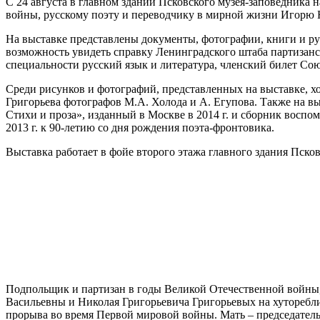
С 24 августа в главном здании Псковского музея-заповедника
войны, русскому поэту и переводчику в мирной жизни Игорю 
На выставке представлены документы, фотографии, книги и рук
возможность увидеть справку Ленинградского штаба партизанс
специальности русский язык и литература, членский билет Со
Среди рисунков и фотографий, представленных на выставке, х
Григорьева фотографов М.А. Холода и А. Егупова. Также на вы
Стихи и проза», изданный в Москве в 2014 г. и сборник восп
2013 г. к 90-летию со дня рождения поэта-фронтовика.
Выставка работает в фойе второго этажа главного здания Псков
Подпольщик и партизан в годы Великой Отечественной войны, 
Васильевны и Николая Григорьевича Григорьевых на хуторебли
прорыва во время Первой мировой войны. Мать – председатель