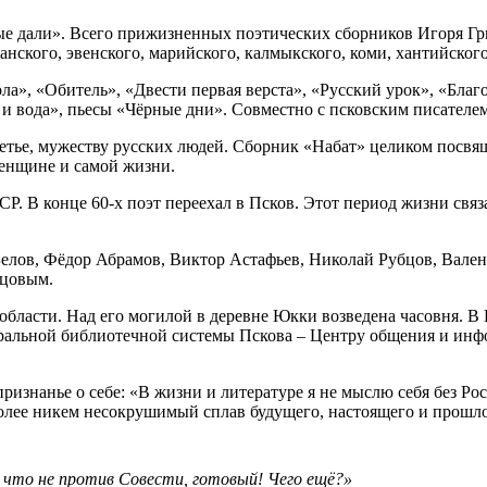
е дали». Всего прижизненных поэтических сборников Игоря Григ
нского, эвенского, марийского, калмыкского, коми, хантийского 
ла», «Обитель», «Двести первая верста», «Русский урок», «Благ
ля и вода», пьесы «Чёрные дни». Совместно с псковским писате
летье, мужеству русских людей. Сборник «Набат» целиком посвя
женщине и самой жизни.
Р. В конце 60-х поэт переехал в Псков. Этот период жизни связ
елов, Фёдор Абрамов, Виктор Астафьев, Николай Рубцов, Вален
бцовым.
области. Над его могилой в деревне Юкки возведена часовня. В 
тральной библиотечной системы Пскова – Центру общения и инф
изнанье о себе: «В жизни и литера­туре я не мыслю себя без Ро
олее никем несо­крушимый сплав будущего, настоящего и прошло
ё, что не против Совести, готовый! Чего ещё?»