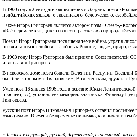
В 1960 году в Лениздате вышел первый сборник поэта «Родимы
прибалтийских языков, с украинского, белорусского, азербайджа
Также Игорь Григорьев является автором поэм «Стезя»,«Колоко
«Всё перемелется», цикла из шести рассказов о природе «Зем
Поэзия Игоря Григорьева посвящена теме войны, утрат в лихо
поэзии занимает любовь – любовь к Родине, людям, природе, 
В 1963 году Игорь Григорьев был принят в Союз писателей ССС
и возглавил Григорьев.
В псковском доме поэта бывали Валентин Распутин, Василий Б
был близко знаком с Твардовским, Вознесенским, дружил с Ру
Умер поэт 16 января 1996 года в деревне Юкки Ленинградской 
проспект, 57), установлена мемориальная доска. Филиалу Цен
Григорьева.
Русский поэт Игорь Николаевич Григорьев оставил последнее пр
«эмоциями». Время и без­временье понимаю, как ничем и тем б
«Человек я верующий, русский, деревенский, счастливый, на вс