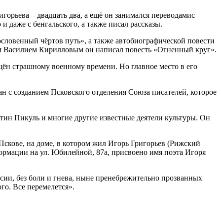
орьева – двадцать два, а ещё он занимался переводамис
и даже с бенгальского, а также писал рассказы.
ословенный чёртов путь», а также автобиографической повести
лем Василием Кирилловым он написал повесть «Огненный круг».
щён страшному военному времени. Но главное место в его
ан с созданием Псковского отделения Союза писателей, которое
тин Пикуль и многие другие известные деятели культуры. Он
Пскове, на доме, в котором жил Игорь Григорьев (Рижский
ормации на ул. Юбилейной, 87а, присвоено имя поэта Игоря
ссии, без боли и гнева, ныне пренебрежительно прозванных
го. Все перемелется».