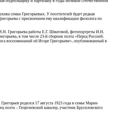
нная подпольщику и партизану в годы Великой Отечественной
хива семьи Григорьевых. У посетителей будет редкая
 Григорьева с присвоением ему квалификации филолога по
И.Н. Григорьева работы Е.Г. Шматовой, фотопортреты И.Н.
игорьева, в том числе 23-й сборник поэта «Перед Россией.
Книга воспоминаний об Игоре Григорьеве», опубликованный в
Григорьев родился 17 августа 1923 года в семье Марии
ц поэта – Георгиевский кавалер, участник Брусиловского