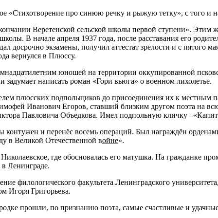
ое «Стихотворение про синюю речку и рыжую тетку», с того и н
окончании Веретенской сельской школы первой ступени». Этим ж
колы. В начале апреля 1937 года, после расставания его родите
сдал досрочно экзамены, получил аттестат зрелости и с пятого 
ода вернулся в Плюссу.
мнадцатилетним юношей на территории оккупированной псковско
 и задумает написать роман «Гори вьюга» о военном лихолетье.
телем плюсских подпольщиков до присоединения их к местным п
Тимофей Иванович Егоров, ставший близким другом поэта на всю
иктора Павловича Объедкова. Имел подпольную кличку –«Капит
ы контужен и перенёс восемь операций. Был награждён орденами
ду в Великой Отечественной в
ойне
».
Николаевское, где обосновалась его матушка. На гражданке про
 в Ленинграде.
деление филологического факультета Ле­нинградского университе
ом Игоря Григорьева.
ородке прошли, по признанию поэта, самые счастливые и удачны