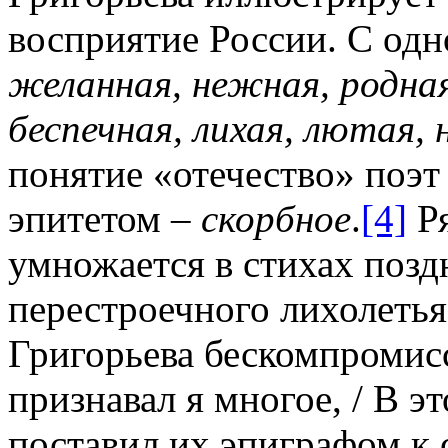
восприятие России. С одн
желанная, нежная, родна
беспечная, лихая, лютая,
понятие «отечество» поэ
эпитетом –
скорбное
.
[4]
Ря
умножается в стихах позд
перестроечного лихолетья
Григорьева бескомпромис
признавал я многое, / В э
поставил их эпиграфом к