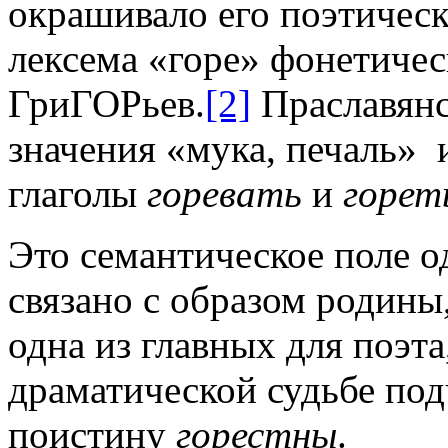
окрашивало его поэтичес
лексема «горе» фонетиче
ГриГОРьев.
[2]
Праславянск
значения «мука, печаль» 
глаголы
горевать
и
горет
Это семантическое поле о
связано с образом родины
одна из главных для поэта
драматической судьбе по
поистину
горестны
.