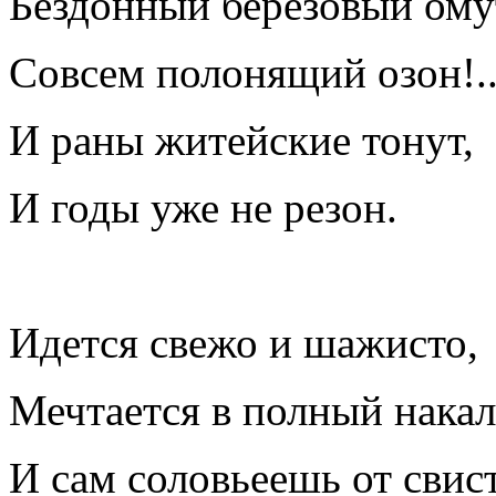
Бездонный березовый ому
Совсем полонящий озон!.
И раны житейские тонут,
И годы уже не резон.
Идется свежо и шажисто,
Мечтается в полный накал
И сам соловьеешь от свист