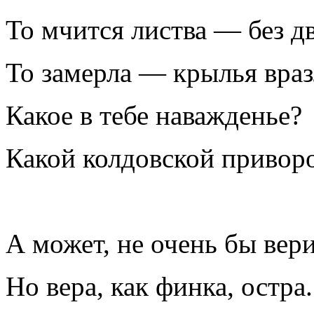
То мчится листва — без д
То замерла — крылья вразл
Какое в тебе наважденье?
Какой колдовской привор
А может, не очень бы вер
Но вера, как финка, остра.