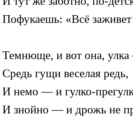
И тут же заботно, по-детс
Пофукаешь: «Всё заживет!
Темнюще, и вот она, улка
Средь гущи веселая редь,
И немо — и гулко-прегулк
И знойно — и дрожь не пр