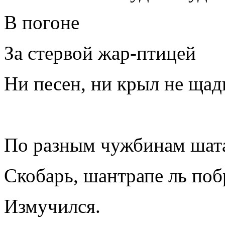
В погоне
За стервой жар-птицей
Ни песен, ни крыл не щад
По разным чужбинам шат
Скобарь, шантрапе ль по
Измучился.