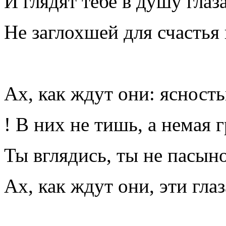
И глядят тебе в душу глаз
Не заглохшей для счастья
Ах, как ждут они: ясност
! В них не тишь, а немая г
Ты вглядись, ты не пасыно
Ах, как ждут они, эти глаз