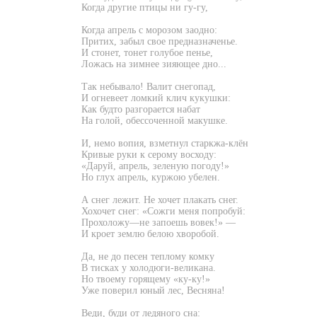
Когда другие птицы ни гу-гу,
Когда апрель с морозом заодно:
Притих, забыл свое предназначенье.
И стонет, тонет голубое пенье,
Ложась на зимнее зияющее дно...
Так небывало! Валит снегопад,
И огневеет ломкий клич кукушки:
Как будто разгорается набат
На голой, обессоченной макушке.
И, немо вопия, взметнул старкжа-клён
Кривые руки к серому восходу:
«Даруй, апрель, зеленую погоду!»
Но глух апрель, куржою убелен.
А снег лежит. Не хочет плакать снег.
Хохочет снег: «Сожги меня попробуй:
Прохоложу—не запоешь вовек!» —
И кроет землю белою хворобой.
Да, не до песен теплому комку
В тисках у холодюги-великана.
Но твоему горящему «ку-ку!»
Уже поверил юный лес, Весняна!
Веди, буди от ледяного сна: