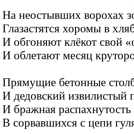
На неостывших ворохах з
Глазастятся хоромы в хля
И обгоняют клёкот свой «
И облетают месяц круторо
Прямущие бетонные стол
И дедовский извилистый 
И бражная распахнутость
В сорвавшихся с цепи гул