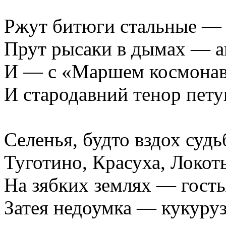
Ржут битюги стальные — 
Прут рысаки в дымах — 
И — с «Маршем космонавт
И стародавний тенор пет
Селенья, будто вздох судь
Туготино, Красуха, Локот
На зябких землях — гость
Затея недоумка — кукуруз