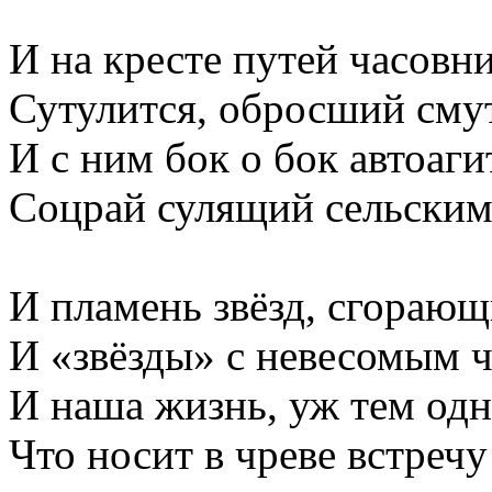
И на кресте путей часовн
Сутулится, обросший сму
И с ним бок о бок автоаги
Соцрай сулящий сельским
И пламень звёзд, сгорающ
И «звёзды» с невесомым ч
И наша жизнь, уж тем одн
Что носит в чреве встреч