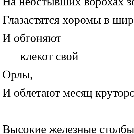
На неостывших ворохах з
Глазастятся хоромы в шир
И обгоняют
клекот свой
Орлы,
И облетают месяц круторо
Высокие железные столбы