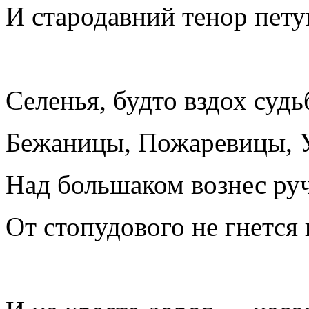
И стародавний тенор пет
Селенья, будто вздох судь
Бежаницы, Пожаревицы, Уз
Над большаком вознес ру
От стопудового не гнется 